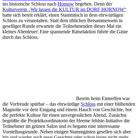
ins historische Schloss nach
Hornow
begeben. Denn der
Kulturverein „Wir lassen die KULTUR im DORF HORNOW“
hatte sich bereit erklärt, einen Stammtisch in dem ehrwürdigen
Schloss zu veranstalten. Statt dem üblichen Beisammensein in
geselliger Runde erwartete die Teilnehmenden dieses Mal ein
kleines Abenteuer: Eine spannende Rätselaktion führte die Gäste
durch das Schloss.
Bereits beim Eintreffen war
die Vorfreude spürbar – das ehrwürdige
Schloss
mit einer blühenden
Magnolie vor dem Eingang und einem Hauch von Geschichte, bot
die perfekte Kulisse für einen unvergesslichen Abend. Zunächst
begrüßte die Projektkoordinatorin der Heeme fehlste-Initiative die
Teilnehmer im grünen Salon und es begann eine interessante
Vorstellungsrunde. Neben einigen Stammgästen gesellen sich aber
hin und wieder auch neue Gesichter oder schon lange nicht mehr