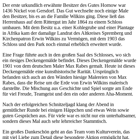
Der erste urkundlich erwähnte Besitzer des Gutes Hornow war
1436 Nickel von Gersdorf. Das Gut wechselte noch einige Male
den Besitzer, bis es an die Familie Wilkins ging. Diese ließ das
Herrenhaus auf dem Rittergut im Jahr 1864 zu einem Schloss
umbauen. Mit dem Besitz u.a. einer Kohlegrube und einer Plantage
in Afrika kam der damalige Landrat des Altkreises Spremberg und
Kirchenpatron Erwin Wilkins zu Vermögen, mit dem 1903 das
Schloss und den Park noch einmal erheblich erweitert wurde.
Eine Frage führte auch in den großen Saal des Schlosses, wo sich
ein riesiges Deckengemälde befindet. Dieses Deckengemälde wurde
1901 von dem deutschen Maler Max Rabes gemalt. Heute ist dieses
Deckengemälde eine kunsthistorische Rarität. Ursprünglich
befanden sich auch an den Wänden hiesige Malereien von Max
Rabes, dass die Reise um die Erde von Erwin Wilkins malerisch
darstellte. Die Mischung aus Geschichte und Spiel sorgte am Ende
für viel Freude, Teamgeist und den ein oder anderen Aha-Moment.
Nach der erfolgreichen Schnitzeljagd klang der Abend in
gemütlicher Runde bei einigen Häppchen und etwas Wein sowie
guten Gesprächen aus. Für viele war es nicht nur ein unterhaltsamer,
sondern dieses Mal auch sehr lehrreicher Stammtisch.
Ein großes Dankeschön geht an das Team vom Kulturverein, das
mit viel Liebe zum Detail diese besondere Aktion ermöglicht hat.