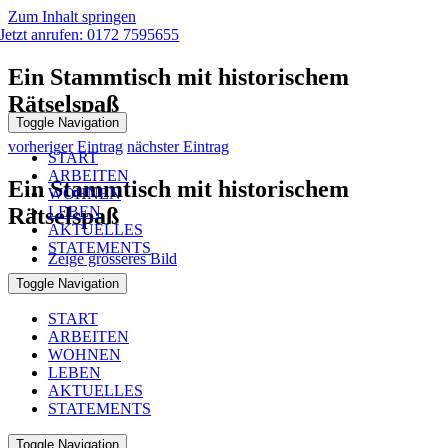
Zum Inhalt springen
Jetzt anrufen: 0172 7595655
Ein Stammtisch mit historischem
Rätselspaß
Toggle Navigation
vorheriger Eintrag
nächster Eintrag
START
ARBEITEN
Ein Stammtisch mit historischem
WOHNEN
Rätselspaß
LEBEN
AKTUELLES
STATEMENTS
Zeige grösseres Bild
Toggle Navigation
START
ARBEITEN
WOHNEN
LEBEN
AKTUELLES
STATEMENTS
Toggle Navigation