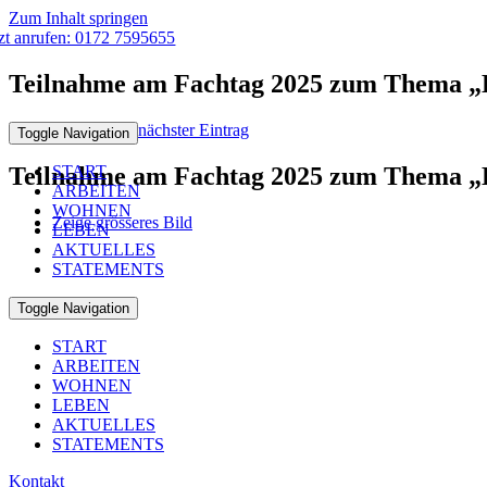
Zum Inhalt springen
tzt anrufen: 0172 7595655
Teilnahme am Fachtag 2025 zum Thema „
vorheriger Eintrag
nächster Eintrag
Toggle Navigation
Teilnahme am Fachtag 2025 zum Thema „
START
ARBEITEN
WOHNEN
Zeige grösseres Bild
LEBEN
AKTUELLES
STATEMENTS
Toggle Navigation
START
ARBEITEN
WOHNEN
LEBEN
AKTUELLES
STATEMENTS
Kontakt