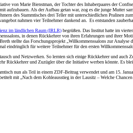
tive von Marie Bienstman, der Tochter des Inhaberpaares der Confiserie
tas mit aufzubauen. Als der Aufbau getan war, zog es die junge Mutter 
nehmern des Stammtisches drei Teller mit unterschiedlichen Pralinen z
ativangebot nahmen vier Teilnehmer dankend an. Es entstanden zauberh
silienz im ländlichen Raum (IRLR)
begrüßen. Das Institut hatte im vier
menssalons, in denen Rückkehrer von ihren Erfahrungen und ihrer Moti
 Breth stellte das Forschungsprojekt „Willkommenssalons zur Analyse
al eindringlich für weitere Teilnehmer für den ersten Willkommenssa
stausch und Netzwerken. So lernten sich einige Rückkehrer und auch
r Rückkehrer und Zuzügler über die Initiative werben könnte. Es bleibt
sch nun als Teil in einem ZDF-Beitrag verwendet und am 15. Januar 
 betitelt mit „Nach dem Kohleausstieg in der Lausitz – Welche Chancen