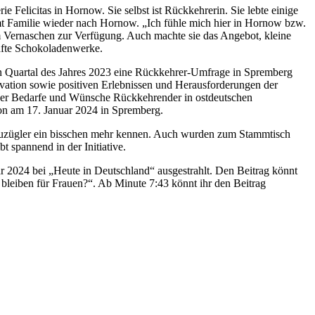
 Felicitas in Hornow. Sie selbst ist Rückkehrerin. Sie lebte einige
samt Familie wieder nach Hornow. „Ich fühle mich hier in Hornow bzw.
um Vernaschen zur Verfügung. Auch machte sie das Angebot, kleine
afte Schokoladenwerke.
ten Quartal des Jahres 2023 eine Rückkehrer-Umfrage in Spremberg
vation sowie positiven Erlebnissen und Herausforderungen der
 der Bedarfe und Wünsche Rückkehrender in ostdeutschen
lon am 17. Januar 2024 in Spremberg.
 Zuzügler ein bisschen mehr kennen. Auch wurden zum Stammtisch
 spannend in der Initiative.
2024 bei „Heute in Deutschland“ ausgestrahlt. Den Beitrag könnt
 bleiben für Frauen?“. Ab Minute 7:43 könnt ihr den Beitrag