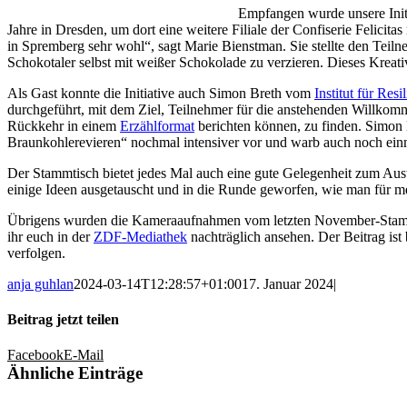
Empfangen wurde unsere Initia
Jahre in Dresden, um dort eine weitere Filiale der Confiserie Felici
in Spremberg sehr wohl“, sagt Marie Bienstman. Sie stellte den Teil
Schokotaler selbst mit weißer Schokolade zu verzieren. Dieses Kre
Als Gast konnte die Initiative auch Simon Breth vom
Institut für Re
durchgeführt, mit dem Ziel, Teilnehmer für die anstehenden Willkom
Rückkehr in einem
Erzählformat
berichten können, zu finden. Simon
Braunkohlerevieren“ nochmal intensiver vor und warb auch noch einm
Der Stammtisch bietet jedes Mal auch eine gute Gelegenheit zum Au
einige Ideen ausgetauscht und in die Runde geworfen, wie man für meh
Übrigens wurden die Kameraaufnahmen vom letzten November-Stammti
ihr euch in der
ZDF-Mediathek
nachträglich ansehen. Der Beitrag ist
verfolgen.
anja guhlan
2024-03-14T12:28:57+01:00
17. Januar 2024
|
Beitrag jetzt teilen
Facebook
E-Mail
Ähnliche Einträge