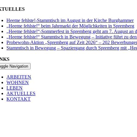
KTUELLES
Heeme fehlste!-Stammtisch im August in der Kirche Burghammer
„Heeme fehlste!“ beim Jahrmarkt der Möglichkeiten in Spremberg
„Heeme fehlste!“-Sommerfest in Spremberg geht am 7. August an d
„Heeme fehlste!“ Stammtisch in Bewegung – Initiative führt zu d
Probewohn-Aktion „Spremberg auf Zeit 2026“ – 202 Bewerbunge
Stammtisch in Bewegung – Spaziergang durch Spremberg mit „Hee
INKS
oggle Navigation
ARBEITEN
WOHNEN
LEBEN
AKTUELLES
KONTAKT