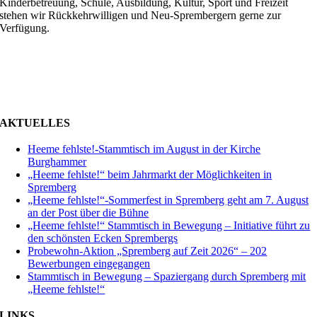
Kinderbetreuung, Schule, Ausbildung, Kultur, Sport und Freizeit
stehen wir Rückkehrwilligen und Neu-Sprembergern gerne zur
Verfügung.
AKTUELLES
Heeme fehlste!-Stammtisch im August in der Kirche
Burghammer
„Heeme fehlste!“ beim Jahrmarkt der Möglichkeiten in
Spremberg
„Heeme fehlste!“-Sommerfest in Spremberg geht am 7. August
an der Post über die Bühne
„Heeme fehlste!“ Stammtisch in Bewegung – Initiative führt zu
den schönsten Ecken Sprembergs
Probewohn-Aktion „Spremberg auf Zeit 2026“ – 202
Bewerbungen eingegangen
Stammtisch in Bewegung – Spaziergang durch Spremberg mit
„Heeme fehlste!“
LINKS