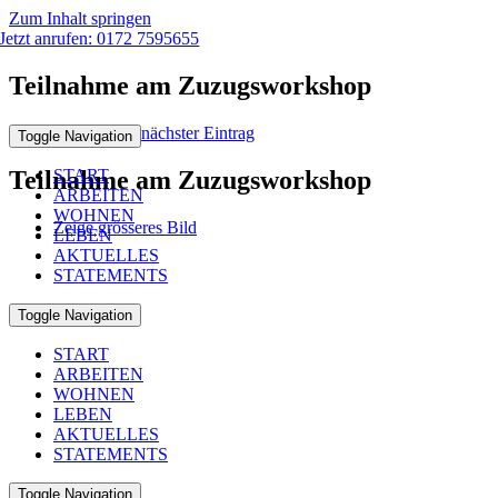
Zum Inhalt springen
Jetzt anrufen: 0172 7595655
Teilnahme am Zuzugsworkshop
vorheriger Eintrag
nächster Eintrag
Toggle Navigation
Teilnahme am Zuzugsworkshop
START
ARBEITEN
WOHNEN
Zeige grösseres Bild
LEBEN
AKTUELLES
STATEMENTS
Toggle Navigation
START
ARBEITEN
WOHNEN
LEBEN
AKTUELLES
STATEMENTS
Toggle Navigation