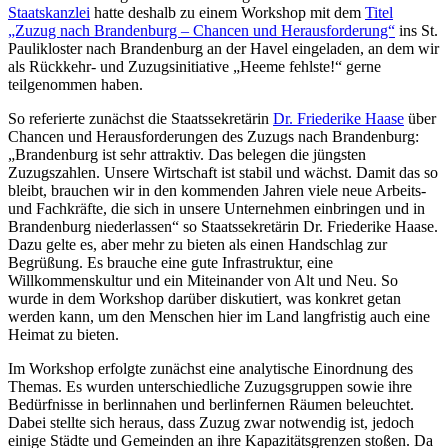
Staatskanzlei
hatte deshalb zu einem Workshop mit dem
Titel
„Zuzug nach Brandenburg – Chancen und Herausforderung“
ins St.
Paulikloster nach Brandenburg an der Havel eingeladen, an dem wir
als Rückkehr- und Zuzugsinitiative „Heeme fehlste!“ gerne
teilgenommen haben.
So referierte zunächst die Staatssekretärin
Dr. Friederike Haase
über
Chancen und Herausforderungen des Zuzugs nach Brandenburg:
„Brandenburg ist sehr attraktiv. Das belegen die jüngsten
Zuzugszahlen. Unsere Wirtschaft ist stabil und wächst. Damit das so
bleibt, brauchen wir in den kommenden Jahren viele neue Arbeits-
und Fachkräfte, die sich in unsere Unternehmen einbringen und in
Brandenburg niederlassen“ so Staatssekretärin Dr. Friederike Haase.
Dazu gelte es, aber mehr zu bieten als einen Handschlag zur
Begrüßung. Es brauche eine gute Infrastruktur, eine
Willkommenskultur und ein Miteinander von Alt und Neu. So
wurde in dem Workshop darüber diskutiert, was konkret getan
werden kann, um den Menschen hier im Land langfristig auch eine
Heimat zu bieten.
Im Workshop erfolgte zunächst eine analytische Einordnung des
Themas. Es wurden unterschiedliche Zuzugsgruppen sowie ihre
Bedürfnisse in berlinnahen und berlinfernen Räumen beleuchtet.
Dabei stellte sich heraus, dass Zuzug zwar notwendig ist, jedoch
einige Städte und Gemeinden an ihre Kapazitätsgrenzen stoßen. Da