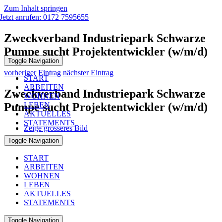
Zum Inhalt springen
Jetzt anrufen: 0172 7595655
Zweckverband Industriepark Schwarze
Pumpe sucht Projektentwickler (w/m/d)
Toggle Navigation
vorheriger Eintrag
nächster Eintrag
START
ARBEITEN
Zweckverband Industriepark Schwarze
WOHNEN
Pumpe sucht Projektentwickler (w/m/d)
LEBEN
AKTUELLES
STATEMENTS
Zeige grösseres Bild
Toggle Navigation
START
ARBEITEN
WOHNEN
LEBEN
AKTUELLES
STATEMENTS
Toggle Navigation